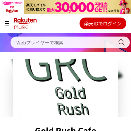
キャンペーン
料金プラン
楽天IDでログイン
Webプレイヤー
使い方
ご契約内容の確認・変更
ヘルプ
初回30日間無料お試し
Gold Rush Cafe