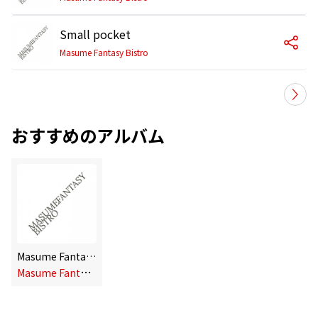
Small pocket
Masume Fantasy Bistro
おすすめのアルバム
Masume Fantasy Bistro
M
asume Fantasy Bistro