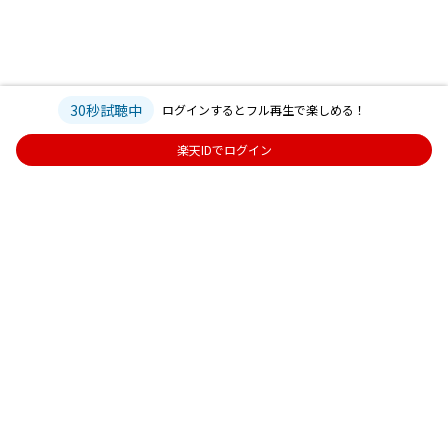
30秒試聴中
ログインするとフル再生で楽しめる！
楽天IDでログイン