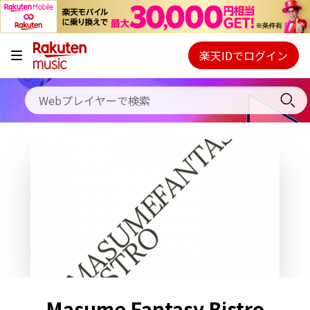
キャンペーン
料金プラン
楽天IDでログイン
Webプレイヤー
使い方
ご契約内容の確認・変更
ヘルプ
初回30日間無料お試し
Masume Fantasy Bistro