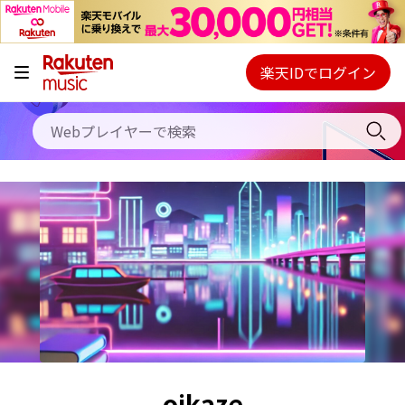
キャンペーン
料金プラン
楽天IDでログイン
Webプレイヤー
使い方
ご契約内容の確認・変更
ヘルプ
初回30日間無料お試し
oikaze