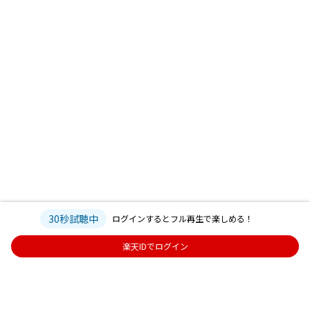
30秒試聴中
ログインするとフル再生で楽しめる！
楽天IDでログイン