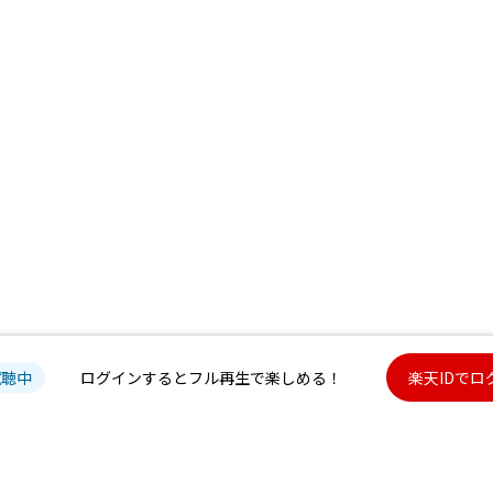
試聴中
ログインするとフル再生で楽しめる！
楽天IDでロ