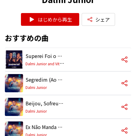
はじめから再生
シェア
おすすめの曲
Superei Foi o Carai (Ao Vivo)
D
almi Junior and Vitor Fernandes
Segredim (Ao Vivo)
Dalmi Junior
Beijou, Sofreu (Ao Vivo)
Dalmi Junior
Ex Não Manda Mais (Ao Vivo)
Dalmi Junior