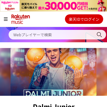
キャンペーン
料金プラン
楽天IDでログイン
Webプレイヤー
使い方
ご契約内容の確認・変更
ヘルプ
初回30日間無料お試し
Dalmi Junior