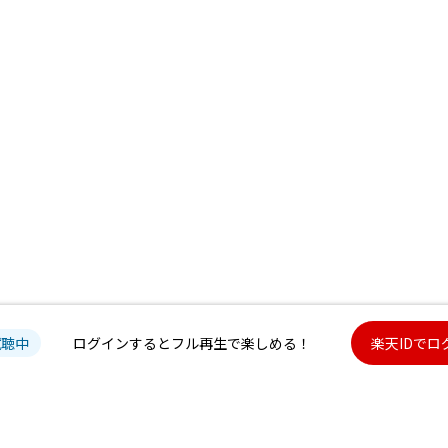
試聴中
ログインするとフル再生で楽しめる！
楽天IDでロ