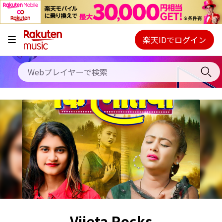
キャンペーン
料金プラン
楽天IDでログイン
Webプレイヤー
使い方
ご契約内容の確認・変更
ヘルプ
初回30日間無料お試し
Vijeta Rocks