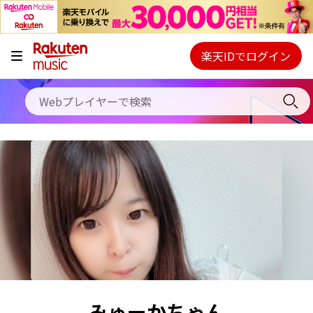
キャンペーン
料金プラン
楽天IDでログイン
Webプレイヤー
使い方
ご契約内容の確認・変更
ヘルプ
初回30日間無料お試し
みゅーかちゃん