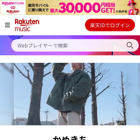
キャンペーン
料金プラン
楽天IDでログイン
Webプレイヤー
使い方
ご契約内容の確認・変更
ヘルプ
初回30日間無料お試し
かめきち