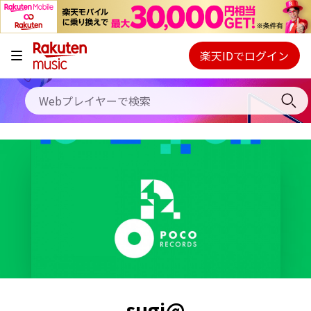
キャンペーン
料金プラン
楽天IDでログイン
Webプレイヤー
使い方
ご契約内容の確認・変更
ヘルプ
初回30日間無料お試し
sugi@