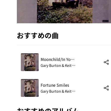
おすすめの曲
Moonchild/In Your Quiet Place
G
ary Burton & Keith Jarrett
Fortune Smiles
G
ary Burton & Keith Jarrett
おすすめのアルバム