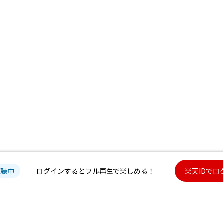
試聴中
ログインするとフル再生で楽しめる！
楽天IDでロ