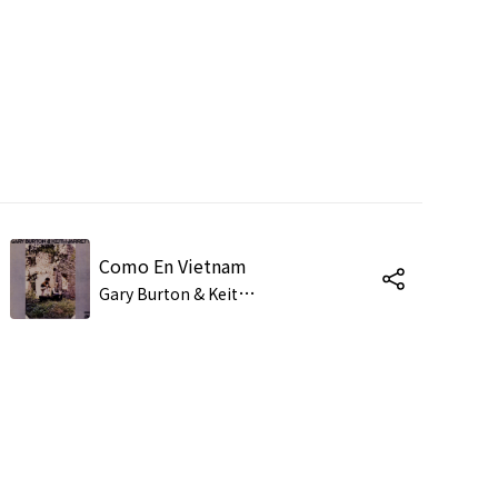
Como En Vietnam
G
ary Burton & Keith Jarrett