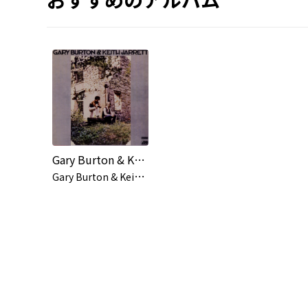
Gary Burton & Keith Jarrett
G
ary Burton & Keith Jarrett