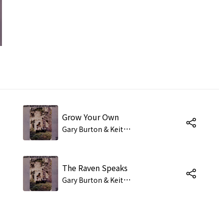
Grow Your Own
G
ary Burton & Keith Jarrett
The Raven Speaks
G
ary Burton & Keith Jarrett