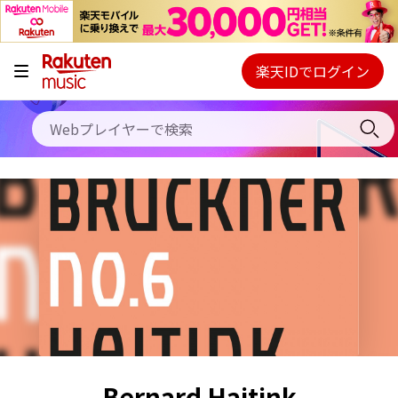
キャンペーン
料金プラン
楽天IDでログイン
Webプレイヤー
使い方
ご契約内容の確認・変更
ヘルプ
初回30日間無料お試し
Bernard Haitink