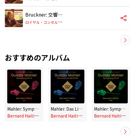
Bruckner: 交響曲 第9番 二短調 - 第2楽章:Scherzo (Bewegt lebhaft) - Trio (Schnell) - Scherzo da capo
ロ
イヤル・コンセルトヘボウ管弦楽団/ベルナルト・ハイティンク
おすすめのアルバム
Mahler: Symphony No. 9 in D Major
Mahler: Das Lied von der Erde
Mahler: Symphony No. 6 in A Minor
B
ernard Haitink, Royal Concertgebouw Orchestra
B
ernard Haitink, Royal Concertgebouw Orchestra
B
ernard Haitink, Royal Concertgebouw Orchestra