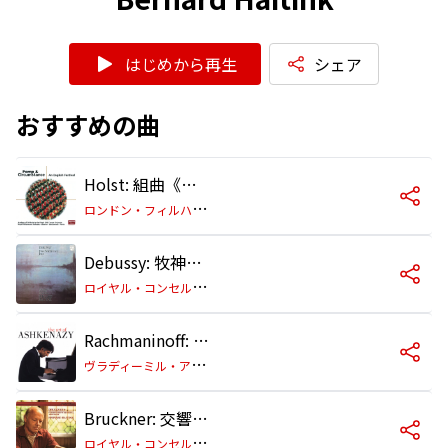
はじめから再生
シェア
おすすめの曲
Holst: 組曲《惑星》作品32: 第4曲: 木星―快楽をもたらすもの
ロ
ンドン・フィルハーモニー管弦楽団/ベルナルト・ハイティンク
Debussy: 牧神の午後への前奏曲
ロ
イヤル・コンセルトヘボウ管弦楽団/ベルナルト・ハイティンク
Rachmaninoff: パガニーニの主題による狂詩曲 作品43: 第18変奏
ヴ
ラディーミル・アシュケナージ/フィルハーモニア管弦楽団/ベルナルト・ハイティンク
Bruckner: 交響曲 第9番 二短調 - 第1楽章:Feierlich. Misterioso
ロ
イヤル・コンセルトヘボウ管弦楽団/ベルナルト・ハイティンク