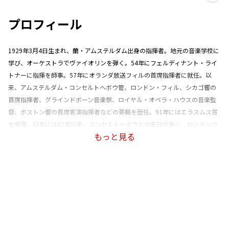
プロフィール
1929年3月4日生まれ、蘭・アムステルダム出身の指揮者。地元の音楽学校に
学び、オーケストラでヴァイオリンを弾く。54年にフェルディナント・ライ
トナーに指揮を師事。57年にオランダ放送フィルの首席指揮者に就任。以
来、アムステルダム・コンセルトヘボウ管、ロンドン・フィル、シカゴ響の
首席指揮者、グラインドボーン音楽祭、ロイヤル・オペラ・ハウスの音楽監
督、ボストン響の首席客演指揮者などの要職を歴任。91年にはエラスムス賞
を受賞。日本には62年以来、コンセルトヘボウとの来日が多く、ロンドンフ
もっと見る
ィル、ロイヤルオペラ、ウィーン・フィル、シカゴ響、ロンドン響などとも
来日。