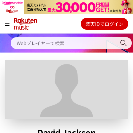
キャンペーン
料金プラン
楽天IDでログイン
Webプレイヤー
使い方
ご契約内容の確認・変更
ヘルプ
初回30日間無料お試し
David Jackson