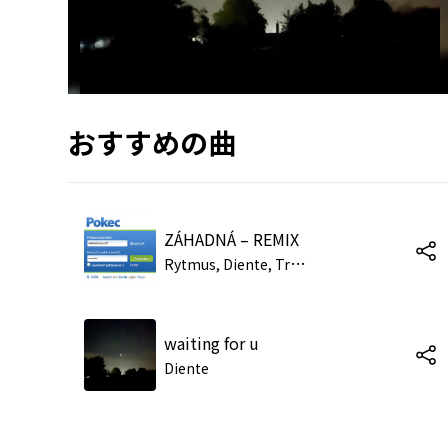
おすすめの曲
ZÁHADNÁ – REMIX
R
ytmus, Diente, Trezor
waiting for u
Diente