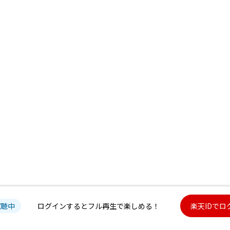
試聴中
ログインするとフル再生で楽しめる！
楽天IDでロ