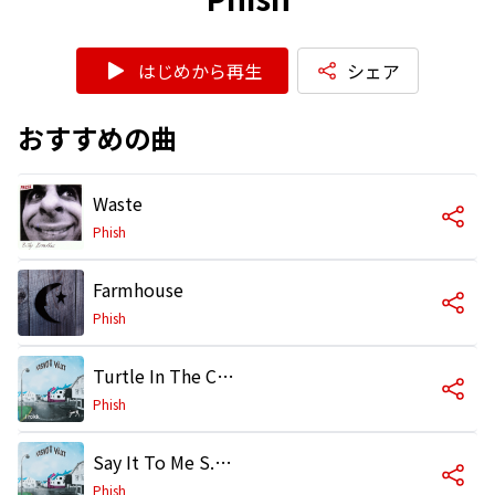
はじめから再生
シェア
おすすめの曲
Waste
Phish
Farmhouse
Phish
Turtle In The Clouds
Phish
Say It To Me S.A.N.T.O.S.
Phish