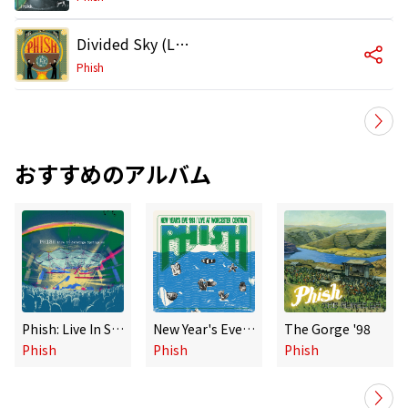
Divided Sky (Live at The Clifford Ball, August 16, 1996)
Phish
おすすめのアルバム
Phish: Live In Saratoga Springs 2025 (Live)
New Year's Eve 1993, Live At Worcester Centrum
The Gorge '98
Phish
Phish
Phish