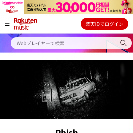
キャンペーン
料金プラン
楽天IDでログイン
Webプレイヤー
使い方
ご契約内容の確認・変更
ヘルプ
初回30日間無料お試し
Phish