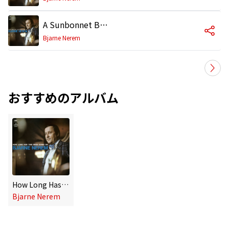
A Sunbonnet Blue
Bjarne Nerem
おすすめのアルバム
How Long Has This Been Going On
Bjarne Nerem