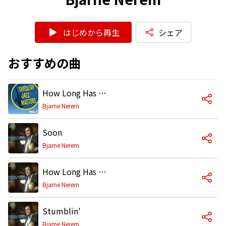
はじめから再生
シェア
おすすめの曲
How Long Has This Been Going On
Bjarne Nerem
Soon
Bjarne Nerem
How Long Has This Been Going On
Bjarne Nerem
Stumblin'
Bjarne Nerem