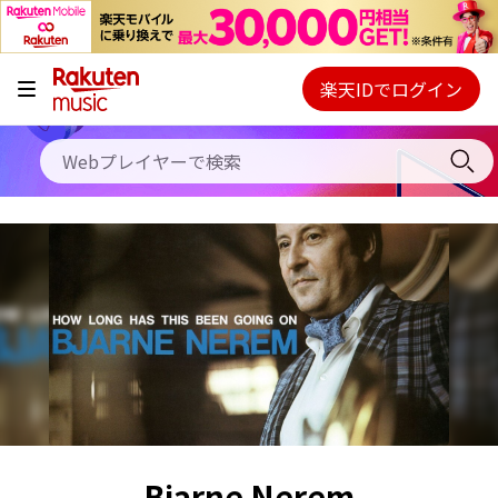
キャンペーン
料金プラン
楽天IDでログイン
Webプレイヤー
使い方
ご契約内容の確認・変更
ヘルプ
初回30日間無料お試し
Bjarne Nerem