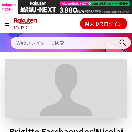
キャンペーン
料金プラン
楽天IDでログイン
Webプレイヤー
使い方
ご契約内容の確認・変更
ヘルプ
初回30日間無料お試し
Brigitte Fassbaender/Nicolai