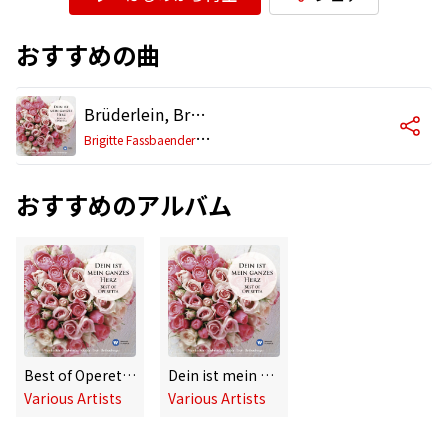
おすすめの曲
Brüderlein, Brüderlein und Schwesterlein (Orlofsky, Eisenstein, Adele, Rosalinde, Frank, Falke, Chor), aus: Die Fledermaus · Operette in 3 Akten (1985 Remastered Version)
B
rigitte Fassbaender/Nicolai Gedda/Renate Holm /Anneliese Rothenberger/Walter Berry/Dietrich Fischer-Dieskau/Chor der Wiener Staatsoper in der Volksoper/Franz Gerstacker/Wiener Symphoniker/Willi Boskovsky
おすすめのアルバム
Best of Operetta [International Version]
Dein ist mein ganzes Herz - Best Of Operetta
Various Artists
Various Artists