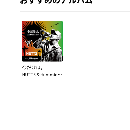
今だけは。
N
UTTS & Hummingbird