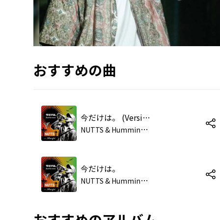
おすすめの曲
今だけは。 (Version)
N
UTTS & Hummingbird
今だけは。
N
UTTS & Hummingbird
おすすめのアルバム