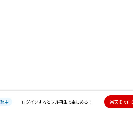
試聴中
ログインするとフル再生で楽しめる！
楽天IDでロ