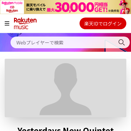
キャンペーン
料金プラン
楽天IDでログイン
Webプレイヤー
使い方
ご契約内容の確認・変更
ヘルプ
初回30日間無料お試し
Yesterdays New Quintet