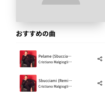
おすすめの曲
Pelame (Sbucciami) [Remix Spanish Version]
C
ristiano Malgioglio, M5
Sbucciami (Remix Italian Version)
C
ristiano Malgioglio, M5