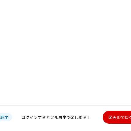
試聴中
ログインするとフル再生で楽しめる！
楽天IDでロ