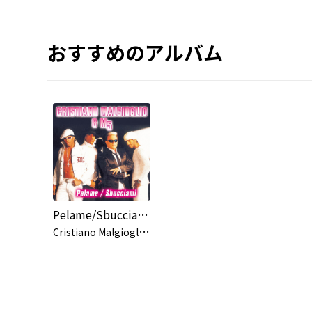
おすすめのアルバム
Pelame/Sbucciami
C
ristiano Malgioglio, M5