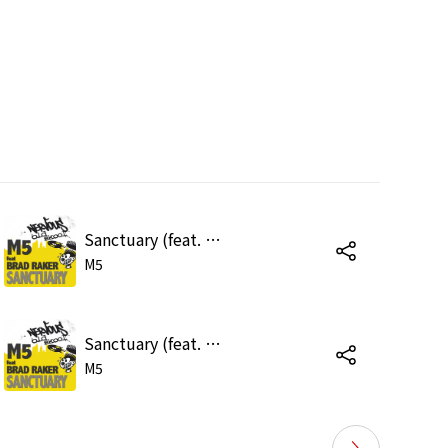
Sanctuary (feat. Brad Raker) [Original Mix]
M5
Sanctuary (feat. Brad Raker) [Remix]
M5