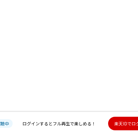
試聴中
ログインするとフル再生で楽しめる！
楽天IDでロ