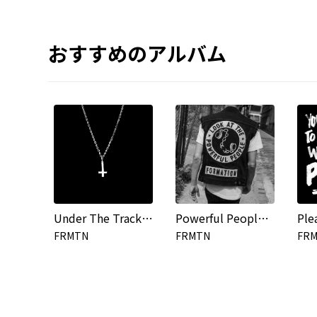
おすすめのアルバム
Under The Tracks Remix EP
Powerful People (Remixes)
Ple
FRMTN
FRMTN
FR