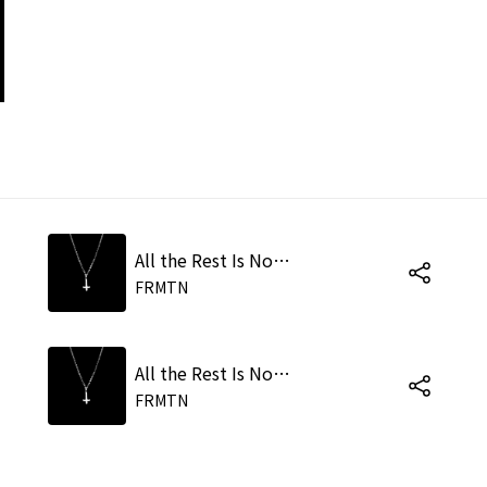
All the Rest Is Noise (Drones Club Remix)
FRMTN
All the Rest Is Noise (Ash Koosha Remix)
FRMTN