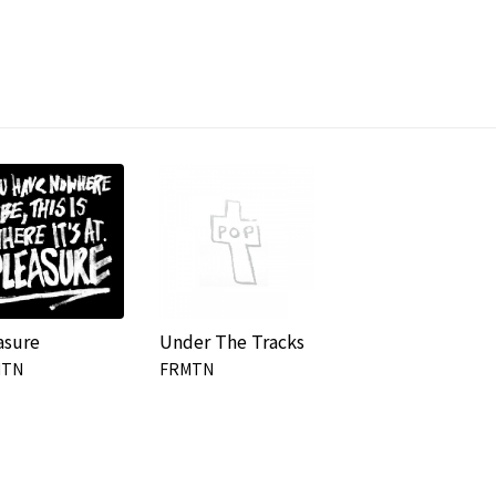
asure
Under The Tracks
MTN
FRMTN