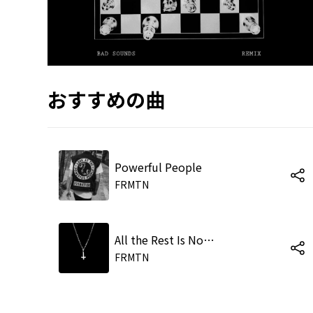
おすすめの曲
Powerful People
FRMTN
All the Rest Is Noise (Quays Remix)
FRMTN