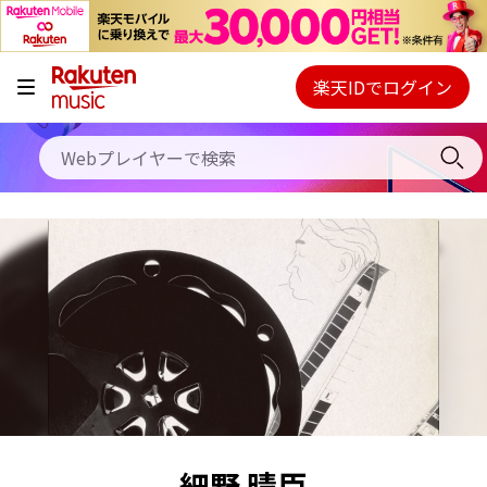
キャンペーン
料金プラン
楽天IDでログイン
Webプレイヤー
使い方
ご契約内容の確認・変更
ヘルプ
初回30日間無料お試し
細野 晴臣