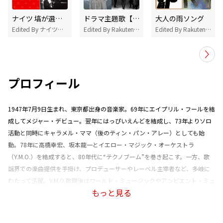
ナイツ 塙が選ぶYMO
ドラマ主題歌【2020年1月～3月】
大人の雨ソング
Edited By ナイツ・塙宣之
Edited By Rakuten Music
Edited By Rakuten Music
プロフィール
1947年7月9日生まれ、東京都出身の音楽家。69年にエイプリル・フールを結
成してメジャー・デビュー。翌年にはっぴいえんどを結成し、73年よりソロ
活動と同時にキャラメル・ママ（後のティン・パン・アレー）としても始
動。78年に高橋幸宏、坂本龍一とイエロー・マジック・オーケストラ
（Y.M.O.）を結成すると、80年代に“テクノブーム”を巻き起こす。一方、歌
謡界での楽曲提供を手掛け、プロデューサーやレーベル主宰者など、多岐に
わたって活躍。Y.M.O.散開後はワールド・ミュージックやアンビエント・ミュ
もっと見る
ージックへの探求も深める。2017年に『Vu Ja De』をリリース。