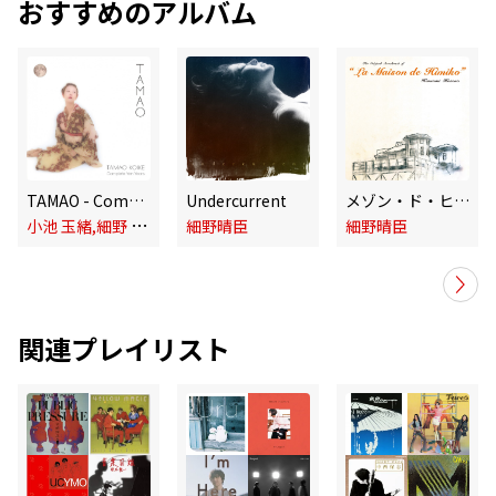
おすすめのアルバム
TAMAO - Complete Yen Years
Undercurrent
メゾン・ド・ヒミコ (Original Motion Picture Soundtrack) [2023 Version]
小
池 玉緒,細野 晴臣,太田 螢一,YELLOW MAGIC ORCHESTRA
細野晴臣
細野晴臣
関連プレイリスト