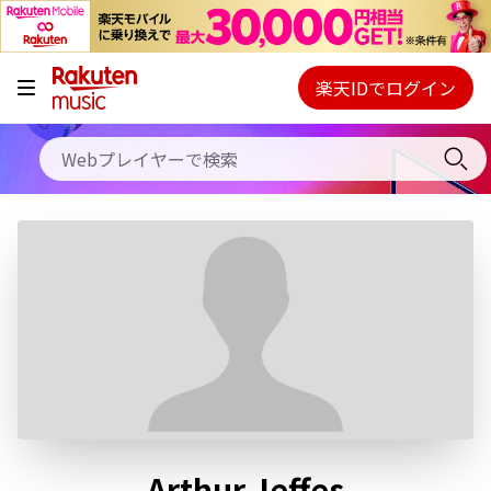
キャンペーン
料金プラン
楽天IDでログイン
Webプレイヤー
使い方
ご契約内容の確認・変更
ヘルプ
初回30日間無料お試し
Arthur Jeffes