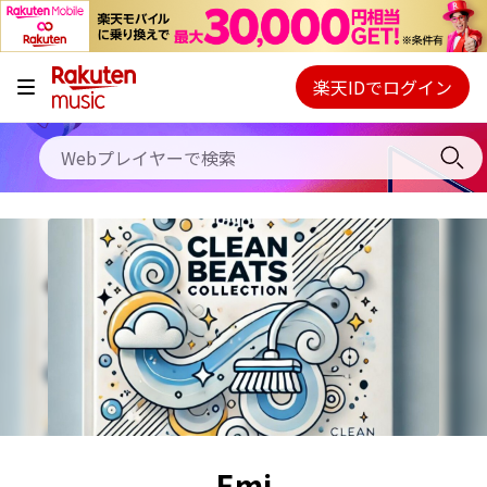
キャンペーン
料金プラン
楽天IDでログイン
Webプレイヤー
使い方
ご契約内容の確認・変更
ヘルプ
初回30日間無料お試し
Emi