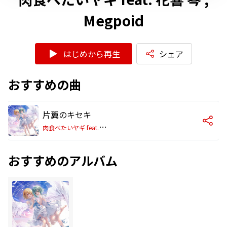
Megpoid
はじめから再生
シェア
おすすめの曲
片翼のキセキ
肉
食べたいヤギ feat. 花響 琴 , Megpoid
おすすめのアルバム