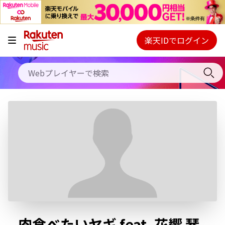
キャンペーン
料金プラン
楽天IDでログイン
Webプレイヤー
使い方
ご契約内容の確認・変更
ヘルプ
初回30日間無料お試し
肉食べたいヤギ feat. 花響 琴 ,