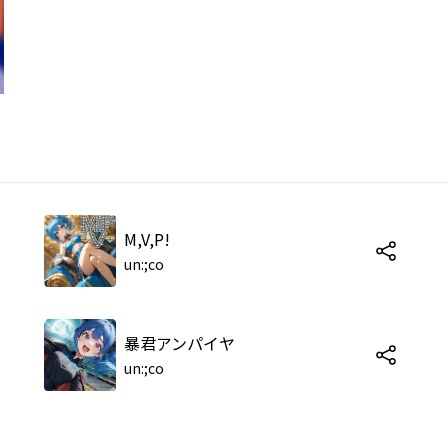
M,V,P!
un:;co
暴君アンパイヤ
un:;co