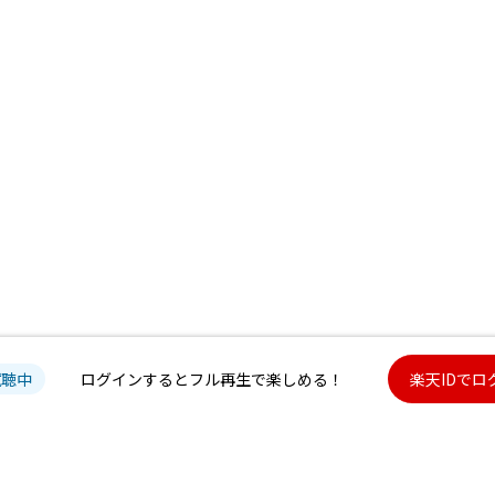
試聴中
ログインするとフル再生で楽しめる！
楽天IDでロ