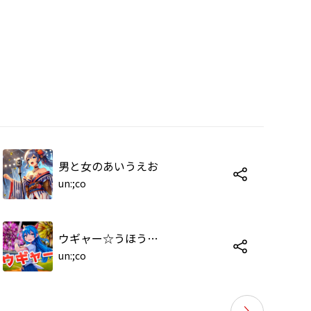
男と女のあいうえお
un:;co
ウギャー☆うほうほ☆ホームラン
un:;co