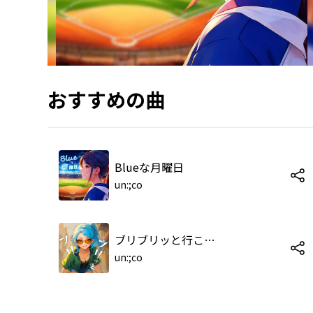
おすすめの曲
Blueな月曜日
un:;co
ブリブリッと行こか!
un:;co