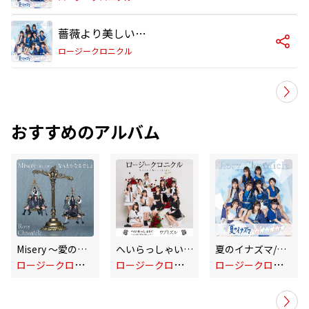
薔薇より美しい人生
ロージークロニクル
おすすめのアルバム
Misery ～愛の天秤～/なんとかなるでしょ(Special Edition)
へいらっしゃい!～ニッポンで会いましょう～/ウブとズル(Special Edition)
夏のイナズマ/ガオガオガオ(Special Edition)
ロ
ージークロニクル
ロ
ージークロニクル
ロ
ージークロニクル