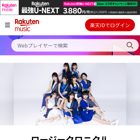
キャンペーン
料金プラン
楽天IDでログイン
Webプレイヤー
使い方
ご契約内容の確認・変更
ヘルプ
初回30日間無料お試し
ロージークロニクル