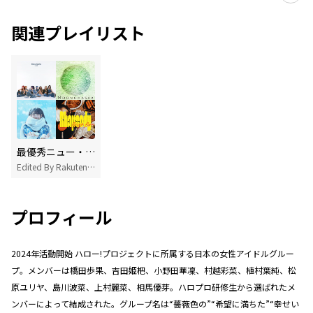
関連プレイリスト
最優秀ニュー・アーティスト賞:MAJ2026 エントリー作品
Edited By Rakuten Music
プロフィール
2024年活動開始 ハロー!プロジェクトに所属する日本の女性アイドルグルー
プ。メンバーは橋田歩果、吉田姫杷、小野田華凜、村越彩菜、植村葉純、松
原ユリヤ、島川波菜、上村麗菜、相馬優芽。ハロプロ研修生から選ばれたメ
ンバーによって結成された。グループ名は“薔薇色の”“希望に満ちた”“幸せい