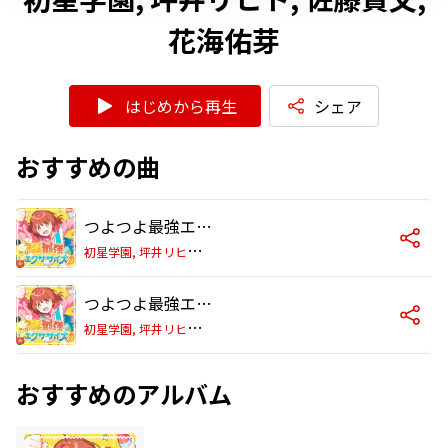
花海佑芽
はじめから再生
シェア
おすすめの曲
つよつよ最強エクササイズ
初
星学園, 坪井リヒト, 佐藤貴文, 花海佑芽
つよつよ最強エクササイズ [Instrumental]
初
星学園, 坪井リヒト, 佐藤貴文, 花海佑芽
おすすめのアルバム