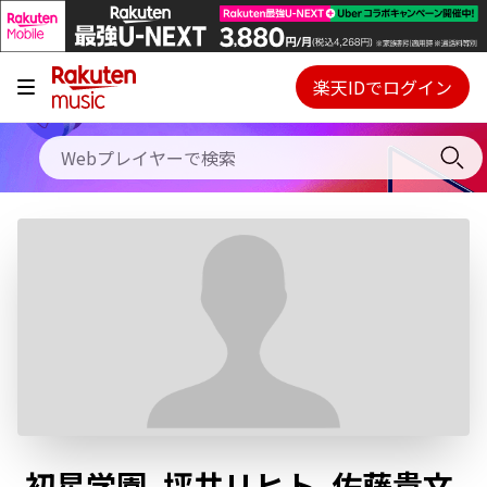
キャンペーン
料金プラン
楽天IDでログイン
Webプレイヤー
使い方
ご契約内容の確認・変更
ヘルプ
初回30日間無料お試し
初星学園, 坪井リヒト, 佐藤貴文,