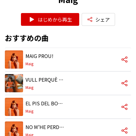
はじめから再生
シェア
おすすめの曲
MAIG PROU!
Maig
VULL PERQUÈ NO PUC
Maig
EL PIS DEL BORN
Maig
NO M’HE PERDUT PROU
Maig