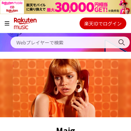
キャンペーン
料金プラン
楽天IDでログイン
Webプレイヤー
使い方
ご契約内容の確認・変更
ヘルプ
初回30日間無料お試し
Maig