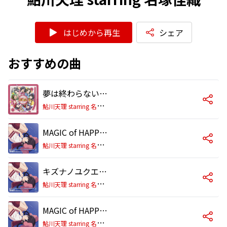
はじめから再生
シェア
おすすめの曲
夢は終わらない～こぼれ落ちる時の雫～
鮎
川天理 starring 名塚佳織
MAGIC of HAPPINESS
鮎
川天理 starring 名塚佳織
キズナノユクエ from Tenri
鮎
川天理 starring 名塚佳織
MAGIC of HAPPINESS (Instrumental)
鮎
川天理 starring 名塚佳織