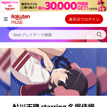
キャンペーン
料金プラン
楽天IDでログイン
Webプレイヤー
使い方
ご契約内容の確認・変更
ヘルプ
初回30日間無料お試し
鮎川天理 starring 名塚佳織