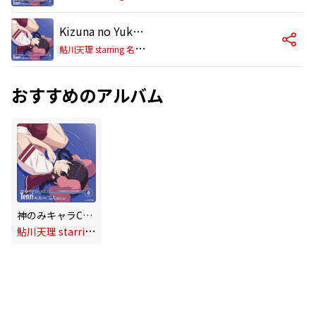
Kizuna no Yukue from Tenri (Instrumental)
鮎
川天理 starring 名塚佳織
おすすめのアルバム
神のみキャラCD.8 鮎川天理 starring 名塚佳織
鮎
川天理 starring 名塚佳織