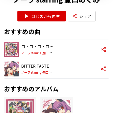
はじめから再生
シェア
おすすめの曲
ロ・ロ・ロ・ロシアン・ルーレット
ノ
ーラ starring 豊口めぐみ
BITTER TASTE
ノ
ーラ starring 豊口めぐみ
おすすめのアルバム