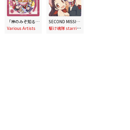
「神のみぞ知るセカイ」キャラクター・カバーALBUM2～選曲:若木民喜
SECOND MISSION
駆
け魂隊 starring 伊藤かな恵&早見沙織
Various Artists