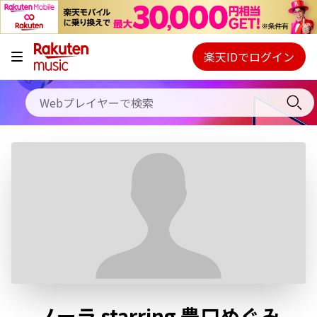
キャンペーン
料金プラン
楽天IDでログイン
Webプレイヤー
使い方
ご契約内容の確認・変更
ヘルプ
初回30日間無料お試し
ノーラ starring 豊口めぐみ