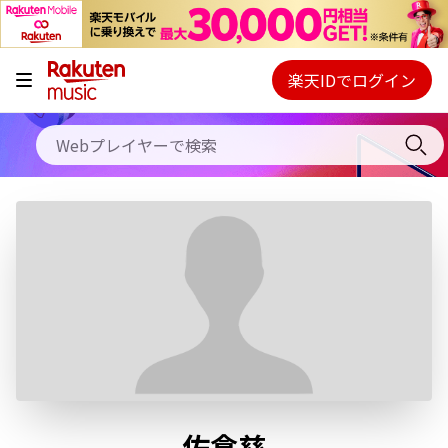
キャンペーン
料金プラン
楽天IDでログイン
Webプレイヤー
使い方
ご契約内容の確認・変更
ヘルプ
初回30日間無料お試し
佐倉慈