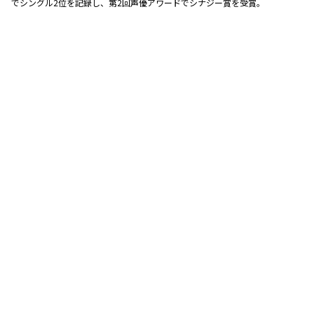
でシングル2位を記録し、第2回声優アワードでシナジー賞を受賞。