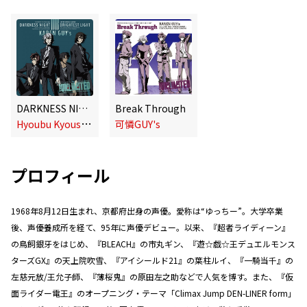
DARKNESS NIGHT|BRIGHTEST LIGHT
Break Through
H
youbu Kyousuke
可憐GUY's
プロフィール
1968年8月12日生まれ、京都府出身の声優。愛称は“ゆっちー”。大学卒業
後、声優養成所を経て、95年に声優デビュー。以来、『超者ライディーン』
の鳥飼銀牙をはじめ、『BLEACH』の市丸ギン、『遊☆戯☆王デュエルモンス
ターズGX』の天上院吹雪、『アイシールド21』の葉柱ルイ、『一騎当千』の
左慈元放/王允子師、『薄桜鬼』の原田左之助などで人気を博す。また、『仮
面ライダー電王』のオープニング・テーマ「Climax Jump DEN-LINER form」