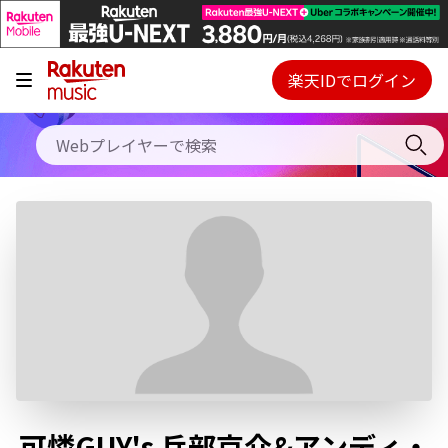
キャンペーン
料金プラン
楽天IDでログイン
Webプレイヤー
使い方
ご契約内容の確認・変更
ヘルプ
初回30日間無料お試し
可憐GUY's 兵部京介&アンディ・