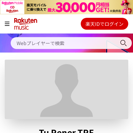
キャンペーン
料金プラン
楽天IDでログイン
Webプレイヤー
使い方
ご契約内容の確認・変更
ヘルプ
初回30日間無料お試し
Tu Rener TRE