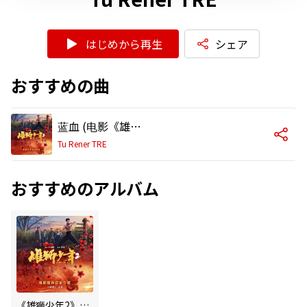
はじめから再生
シェア
おすすめの曲
蓝血 (电影《雄狮少年2》插曲)
Tu Rener TRE
おすすめのアルバム
《雄狮少年2》电影原声音乐专辑