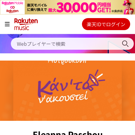
キャンペーン
料金プラン
楽天IDでログイン
Webプレイヤー
使い方
ご契約内容の確認・変更
ヘルプ
初回30日間無料お試し
Eleanna Paschou