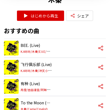
はじめから再生
シェア
おすすめの曲
BEE. (Live)
K
.A咔咔/木秦/E.V.E/CmeloD
飞行俱乐部 (Live)
K
.A咔咔/木秦/冲天小火箭/胡儆之Jinzy
有种 (Live)
芮
雪/吉田凜音/阿琳Arlene/Rarpid/Jinx周/Marco/叶晓粤/K.A咔咔/CmeloD/E.V.E/Carrie/木秦/黄薏帆/Cacien/奚缘
To the Moon (Live)
木秦/Carrie/CmeloD