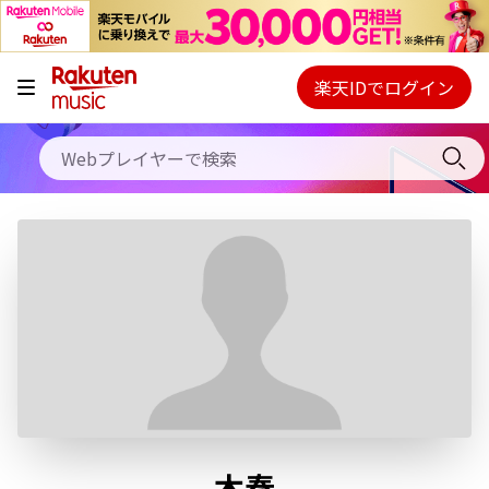
キャンペーン
料金プラン
楽天IDでログイン
Webプレイヤー
使い方
ご契約内容の確認・変更
ヘルプ
初回30日間無料お試し
木秦