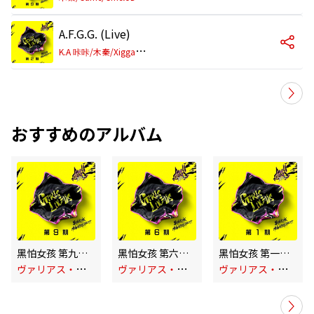
A.F.G.G. (Live)
K
.A 咔咔/木秦/Xigga/斑比
おすすめのアルバム
黑怕女孩 第九期 (Live)
黑怕女孩 第六期 (Live)
黑怕女孩 第一期(下) (Live)
ヴ
ァリアス・アーティスト
ヴ
ァリアス・アーティスト
ヴ
ァリアス・アーティスト