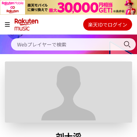
キャンペーン
料金プラン
楽天IDでログイン
Webプレイヤー
使い方
ご契約内容の確認・変更
ヘルプ
初回30日間無料お試し
刘士滔