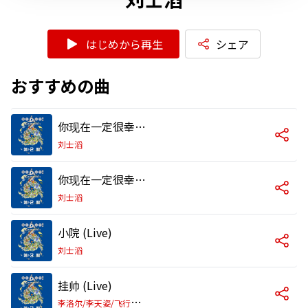
はじめから再生
シェア
おすすめの曲
你现在一定很幸福吧 (Live)
刘士滔
你现在一定很幸福吧 (Highlight)
刘士滔
小院 (Live)
刘士滔
挂帅 (Live)
李
洛尔/李天姿/飞行少年/王浩琦/李长庚/刘士滔/一支榴莲/窦佳嫄/郑琪