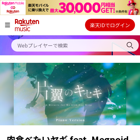
キャンペーン
料金プラン
楽天IDでログイン
Webプレイヤー
使い方
ご契約内容の確認・変更
ヘルプ
初回30日間無料お試し
肉食べたいヤギ feat. Megpoid ,