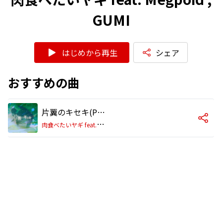
GUMI
はじめから再生
シェア
おすすめの曲
片翼のキセキ(Piano ver)
肉
食べたいヤギ feat. Megpoid , GUMI