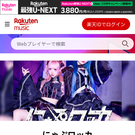
キャンペーン
料金プラン
楽天IDでログイン
Webプレイヤー
使い方
ご契約内容の確認・変更
ヘルプ
初回30日間無料お試し
にゃぷロッカ