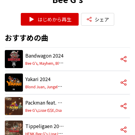
はじめから再生
シェア
おすすめの曲
Bandwagon 2024
B
ee G's, Mayhem, Blond Juan
Yakari 2024
B
lond Juan, Jungelknugen & Bee G's
Packman feat. Generalen
Bee G's,Lisse I$$E,Osa
Tippeligaen 2024 feat. Skonke
H
ENK,Bee G's,Lisse I$$E