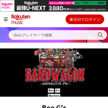
キャンペーン
料金プラン
楽天IDでログイン
Webプレイヤー
使い方
ご契約内容の確認・変更
ヘルプ
初回30日間無料お試し
Bee G's