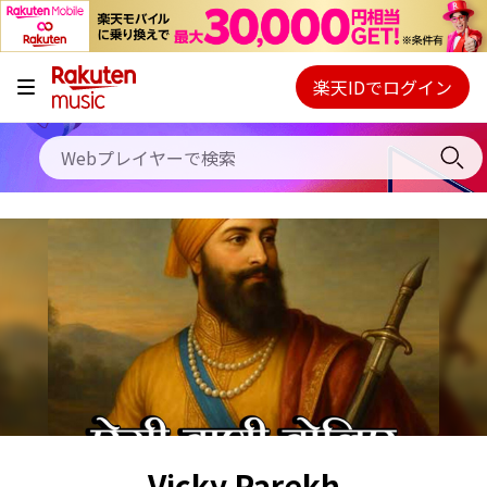
キャンペーン
料金プラン
楽天IDでログイン
Webプレイヤー
使い方
ご契約内容の確認・変更
ヘルプ
初回30日間無料お試し
Vicky Parekh