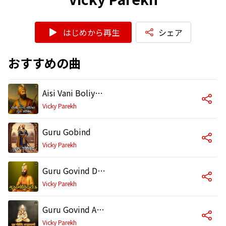
はじめから再生
シェア
おすすめの曲
Aisi Vani Boliye Guru Govind
Vicky Parekh
Guru Gobind
Vicky Parekh
Guru Govind Doou
Vicky Parekh
Guru Govind Amrutvani
Vicky Parekh