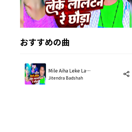
おすすめの曲
Mile Aiha Leke Lalten Re Chhauda
Jitendra Badshah