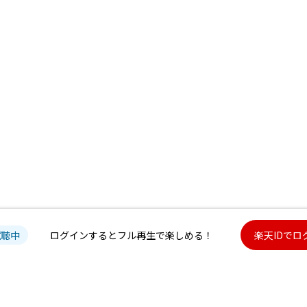
試聴中
ログインするとフル再生で楽しめる！
楽天IDでロ