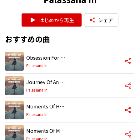
はじめから再生
シェア
おすすめの曲
Obsession For A Night
Palassana In
Journey Of An Angel
Palassana In
Moments Of Her Imagination
Palassana In
Moments Of My Passion
Palassana In