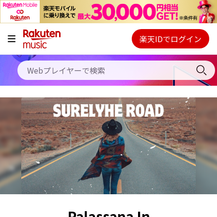
キャンペーン
料金プラン
楽天IDでログイン
Webプレイヤー
使い方
ご契約内容の確認・変更
ヘルプ
初回30日間無料お試し
Palassana In