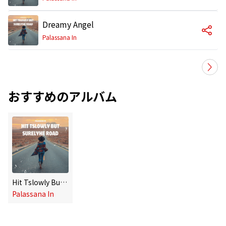
Dreamy Angel
Palassana In
おすすめのアルバム
Hit Tslowly But Surelyhe Road
Palassana In