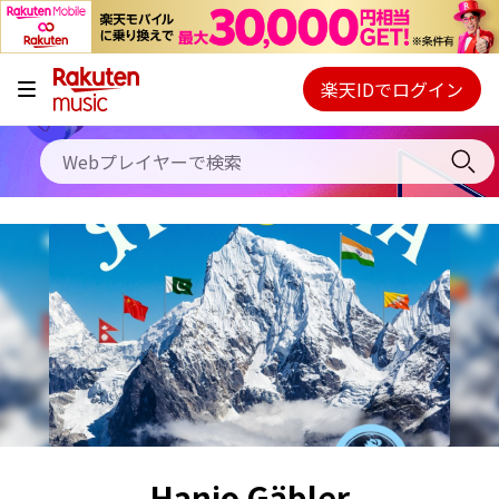
キャンペーン
料金プラン
楽天IDでログイン
Webプレイヤー
使い方
ご契約内容の確認・変更
ヘルプ
初回30日間無料お試し
Hanjo Gäbler