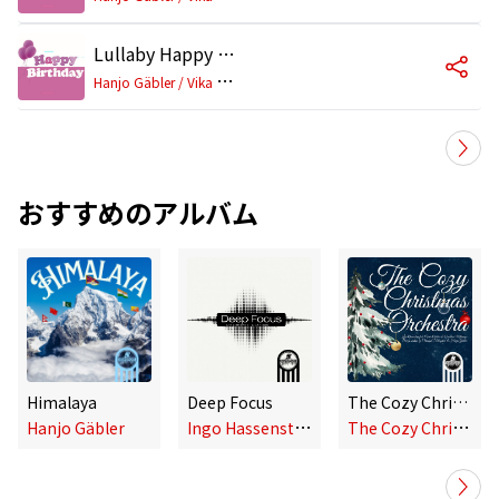
Lullaby Happy Birthday
H
anjo Gäbler / Vika Gäbler
おすすめのアルバム
Himalaya
Deep Focus
The Cozy Christmas Orchestra
I
ngo Hassenstein, Hanjo Gäbler
T
he Cozy Christmas Orchestra, Hanjo Gäbler, Christoph Terbuyken
Hanjo Gäbler