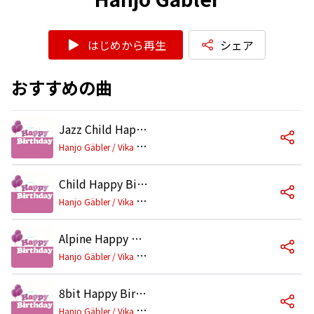
はじめから再生
シェア
おすすめの曲
Jazz Child Happy Birthday
H
anjo Gäbler / Vika Gäbler
Child Happy Birthday
H
anjo Gäbler / Vika Gäbler
Alpine Happy Birthday
H
anjo Gäbler / Vika Gäbler
8bit Happy Birthday
H
anjo Gäbler / Vika Gäbler