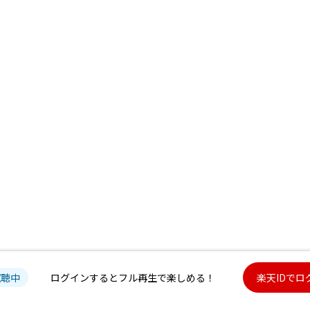
試聴中
ログインするとフル再生で楽しめる！
楽天IDでロ