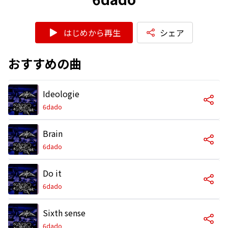
はじめから再生
シェア
おすすめの曲
Ideologie
6dado
Brain
6dado
Do it
6dado
Sixth sense
6dado