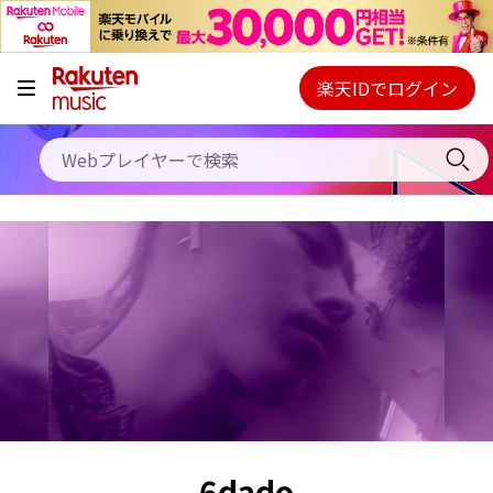
キャンペーン
料金プラン
楽天IDでログイン
Webプレイヤー
使い方
ご契約内容の確認・変更
ヘルプ
初回30日間無料お試し
6dado