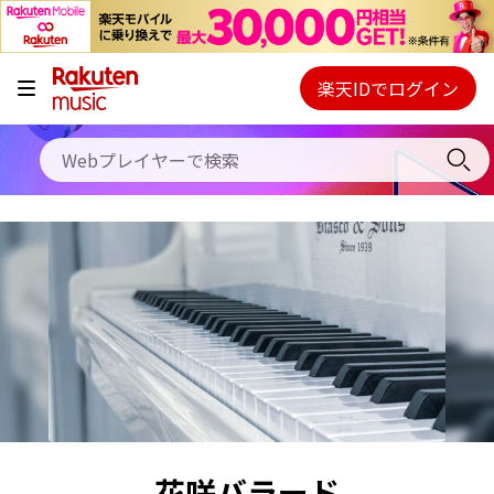
キャンペーン
料金プラン
楽天IDでログイン
Webプレイヤー
使い方
ご契約内容の確認・変更
ヘルプ
初回30日間無料お試し
花咲バラード