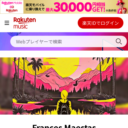
キャンペーン
料金プラン
楽天IDでログイン
Webプレイヤー
使い方
ご契約内容の確認・変更
ヘルプ
初回30日間無料お試し
Frances Maestas