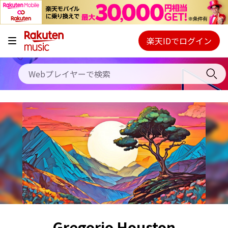
キャンペーン
料金プラン
楽天IDでログイン
Webプレイヤー
使い方
ご契約内容の確認・変更
ヘルプ
初回30日間無料お試し
Gregorio Houston